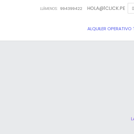
HOLA@1CLICK.PE
994399422
LLÁMENOS:
ALQUILER OPERATIVO 
L