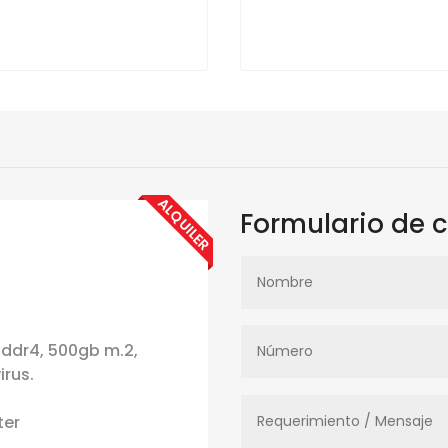
ALQUILER
Formulario de 
b ddr4, 500gb m.2,
irus.
ter