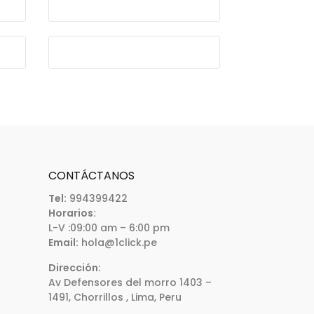
CONTÁCTANOS
Tel:
994399422
Horarios:
L-V :09:00 am – 6:00 pm
Email:
hola@1click.pe
Dirección:
Av Defensores del morro 1403 –
1491, Chorrillos , Lima, Peru