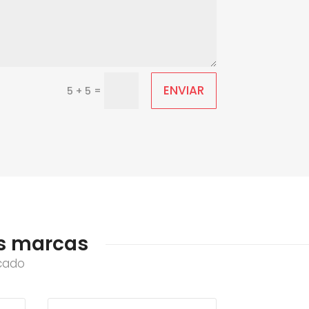
ENVIAR
=
5 + 5
res marcas
cado