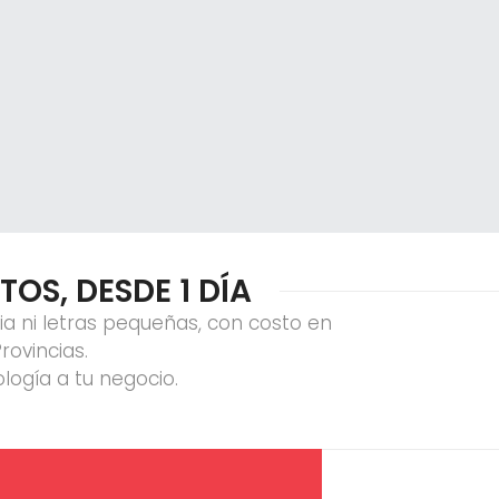
OS, DESDE 1 DÍA
a ni letras pequeñas, con costo en
ovincias.
logía a tu negocio.