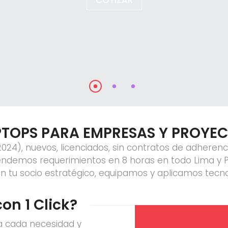
PTOPS PARA EMPRESAS Y PROYECT
24), nuevos, licenciados, sin contratos de adherenci
tendemos requerimientos en 8 horas en todo Lima y Pr
 tu socio estratégico, equipamos y aplicamos tecno
on 1 Click?
a cada necesidad y