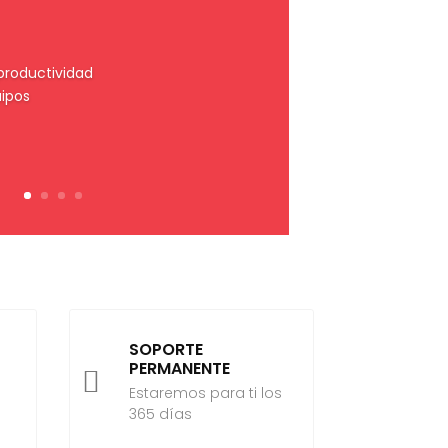
 productividad
ipos
SOPORTE
PERMANENTE

Estaremos para ti los
365 días