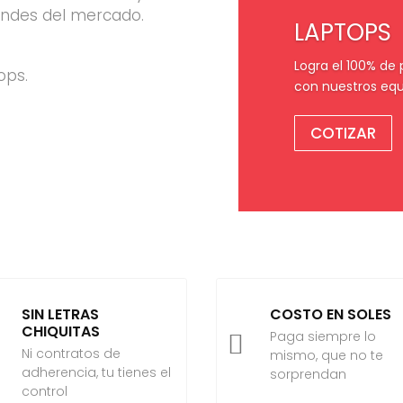
ndes del mercado.
LAPTOPS
Logra el 100% de
ops.
con nuestros equ
COTIZAR
SIN LETRAS
COSTO EN SOLES
CHIQUITAS
Paga siempre lo

Ni contratos de
mismo, que no te
adherencia, tu tienes el
sorprendan
control