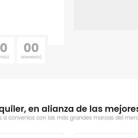
0
00
TO(S)
SEGUNDO(S)
lquiler, en alianza de las mejo
as a convenios con las más grandes marcas del mer